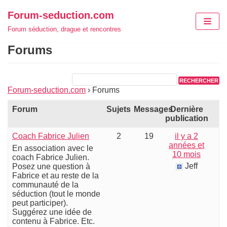
Aller
Forum-seduction.com
au
Forum séduction, drague et rencontres
contenu
Forums
Forum-seduction.com
›
Forums
Forum
Sujets
Messages
Dernière
publication
Coach Fabrice Julien
2
19
il y a 2
années et
En association avec le
10 mois
coach Fabrice Julien.
Jeff
Posez une question à
Fabrice et au reste de la
communauté de la
séduction (tout le monde
peut participer).
Suggérez une idée de
contenu à Fabrice. Etc.