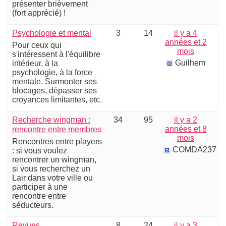
présenter brièvement
(fort apprécié) !
Psychologie et mental
3
14
il y a 4
années et 2
Pour ceux qui
mois
s'intéressent à l'équilibre
Guilhem
intérieur, à la
psychologie, à la force
mentale. Surmonter ses
blocages, dépasser ses
croyances limitantes, etc.
Recherche wingman :
34
95
il y a 2
années et 8
rencontre entre membres
mois
Rencontres entre players
COMDA237
: si vous voulez
rencontrer un wingman,
si vous recherchez un
Lair dans votre ville ou
participer à une
rencontre entre
séducteurs.
Revues
8
24
il y a 3