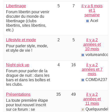
Libertinage
5
7
il y a 6 mois
et 1
Forum libertin pour venir
semaine
discuter du monde du
Acel
libertinage (clubs
libertins, sites libertins,
etc.)
Lifestyle et mode
2
5
il y a 2
années et
Pour parler style, mode,
10 mois
et style de vie !
voitureandcoo
Night pick up
4
16
il y a 2
années et 7
Forum pour parler de la
mois
drague de nuit : dans les
COMDA237
bars et dans les boîtes et
les clubs.
Présentations
35
49
il y a 2
années et
La toute première étape
11 mois
pour tout nouvel inscrit
Quelquundebi
sur ce forum : se