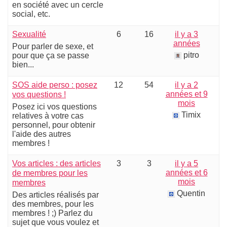
en société avec un cercle
social, etc.
Sexualité
6
16
il y a 3
années
Pour parler de sexe, et
pitro
pour que ça se passe
bien...
SOS aide perso : posez
12
54
il y a 2
années et 9
vos questions !
mois
Posez ici vos questions
Timix
relatives à votre cas
personnel, pour obtenir
l'aide des autres
membres !
Vos articles : des articles
3
3
il y a 5
années et 6
de membres pour les
mois
membres
Quentin
Des articles réalisés par
des membres, pour les
membres ! ;) Parlez du
sujet que vous voulez et