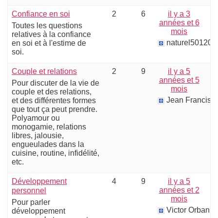
Confiance en soi
2
6
il y a 3
années et 6
Toutes les questions
mois
relatives à la confiance
naturel50120@
en soi et à l'estime de
soi.
Couple et relations
2
9
il y a 5
années et 5
Pour discuter de la vie de
mois
couple et des relations,
Jean Francis G
et des différentes formes
que tout ça peut prendre.
Polyamour ou
monogamie, relations
libres, jalousie,
engueulades dans la
cuisine, routine, infidélité,
etc.
Développement
4
9
il y a 5
années et 2
personnel
mois
Pour parler
Victor Orban
développement