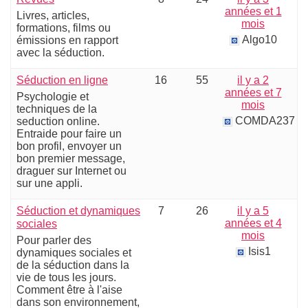
années et 1
Livres, articles,
mois
formations, films ou
Algo10
émissions en rapport
avec la séduction.
Séduction en ligne
16
55
il y a 2
années et 7
Psychologie et
mois
techniques de la
COMDA237
seduction online.
Entraide pour faire un
bon profil, envoyer un
bon premier message,
draguer sur Internet ou
sur une appli.
Séduction et dynamiques
7
26
il y a 5
années et 4
sociales
mois
Pour parler des
Isis1
dynamiques sociales et
de la séduction dans la
vie de tous les jours.
Comment être à l'aise
dans son environnement,