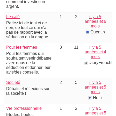
comment investir son
argent.
Le café
1
2
il y a 5
années et 6
Parlez ici de tout et de
mois
rien, de tout ce qui n'a
Quentin
pas de rapport avec la
séduction ou la drague.
Pour les femmes
3
11
il y a 5
années et 4
Pour les femmes qui
mois
souhaitent venir débattre
DiaryFrenchP
avec nous de la
séduction et donner leur
avis/des conseils.
Société
2
5
il y a 5
années et 5
Débats et réflexions sur
mois
la société !
Helix
Vie professionnelle
1
2
il y a 5
années et 5
Etudes, boulot,