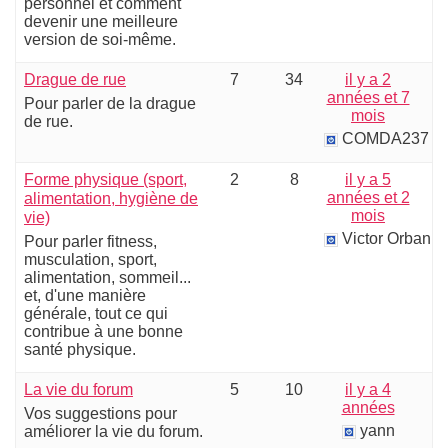
personnel et comment
devenir une meilleure
version de soi-même.
Drague de rue
7
34
il y a 2
années et 7
Pour parler de la drague
mois
de rue.
COMDA237
Forme physique (sport,
2
8
il y a 5
années et 2
alimentation, hygiène de
mois
vie)
Victor Orban
Pour parler fitness,
musculation, sport,
alimentation, sommeil...
et, d'une manière
générale, tout ce qui
contribue à une bonne
santé physique.
La vie du forum
5
10
il y a 4
années
Vos suggestions pour
yann
améliorer la vie du forum.