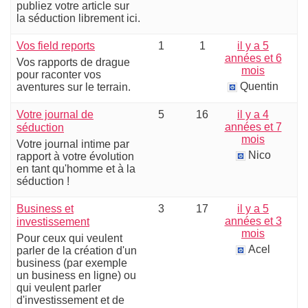
publiez votre article sur
la séduction librement ici.
Vos field reports
1
1
il y a 5
années et 6
Vos rapports de drague
mois
pour raconter vos
Quentin
aventures sur le terrain.
Votre journal de
5
16
il y a 4
années et 7
séduction
mois
Votre journal intime par
Nico
rapport à votre évolution
en tant qu'homme et à la
séduction !
Business et
3
17
il y a 5
années et 3
investissement
mois
Pour ceux qui veulent
Acel
parler de la création d'un
business (par exemple
un business en ligne) ou
qui veulent parler
d'investissement et de