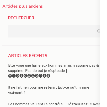
Navigation
Articles plus anciens
des
RECHERCHER
articles
ARTICLES RÉCENTS
Elle voue une haine aux hommes, mais n’assume pas &
supprime. Pas de bol je réuploade |
🅥🅘🅓🅔́🅞🅢🅒🅞🅟🅘🅔
Il ne fait rien pour me retenir : Est-ce qu’il m’aime
vraiment ?
Les hommes veulent le contrôle… Déstabilisez le avec