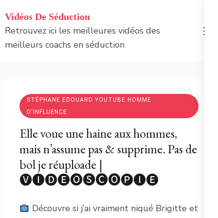
Aller
Vidéos De Séduction
au
Retrouvez ici les meilleures vidéos des
contenu
meilleurs coachs en séduction
(Pressez
Entrée)
STÉPHANE EDOUARD YOUTUBE HOMME
D'INFLUENCE
Elle voue une haine aux hommes,
mais n’assume pas & supprime. Pas de
bol je réuploade |
🅥🅘🅓🅔́🅞🅢🅒🅞🅟🅘🅔
Découvre si j’ai vraiment niqué Brigitte et