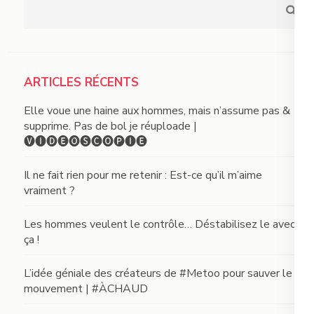
ARTICLES RÉCENTS
Elle voue une haine aux hommes, mais n’assume pas &
supprime. Pas de bol je réuploade |
🅥🅘🅓🅔́🅞🅢🅒🅞🅟🅘🅔
Il ne fait rien pour me retenir : Est-ce qu’il m’aime
vraiment ?
Les hommes veulent le contrôle… Déstabilisez le avec
ça !
L’idée géniale des créateurs de #Metoo pour sauver le
mouvement | #ÀCHAUD