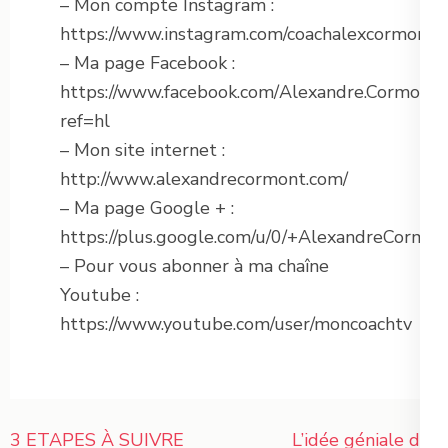
– Mon compte Instagram :
https://www.instagram.com/coachalexcormont/
– Ma page Facebook :
https://www.facebook.com/Alexandre.Cormont.L
ref=hl
– Mon site internet :
http://www.alexandrecormont.com/
– Ma page Google + :
https://plus.google.com/u/0/+AlexandreCormon
– Pour vous abonner à ma chaîne
Youtube :
https://www.youtube.com/user/moncoachtv
Navigation
3 ETAPES À SUIVRE
L’idée géniale des