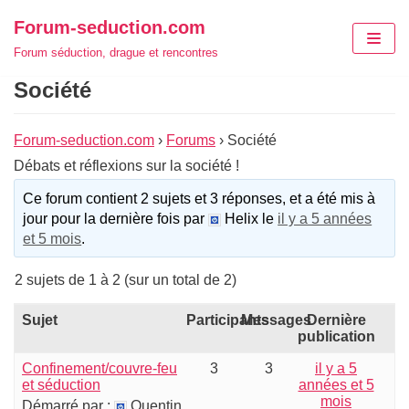
Aller
Forum-seduction.com
au
Forum séduction, drague et rencontres
contenu
Société
Forum-seduction.com
›
Forums
›
Société
Débats et réflexions sur la société !
Ce forum contient 2 sujets et 3 réponses, et a été mis à
jour pour la dernière fois par
Helix le
il y a 5 années
et 5 mois
.
2 sujets de 1 à 2 (sur un total de 2)
Sujet
Participants
Messages
Dernière
publication
Confinement/couvre-feu
3
3
il y a 5
et séduction
années et 5
mois
Démarré par :
Quentin