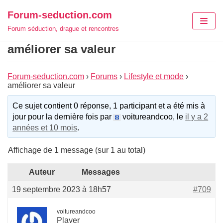
Aller
Forum-seduction.com
au
Forum séduction, drague et rencontres
contenu
améliorer sa valeur
Forum-seduction.com
›
Forums
›
Lifestyle et mode
›
améliorer sa valeur
Ce sujet contient 0 réponse, 1 participant et a été mis à
jour pour la dernière fois par
voitureandcoo, le
il y a 2
années et 10 mois
.
Affichage de 1 message (sur 1 au total)
Auteur
Messages
19 septembre 2023 à 18h57
#709
voitureandcoo
Player