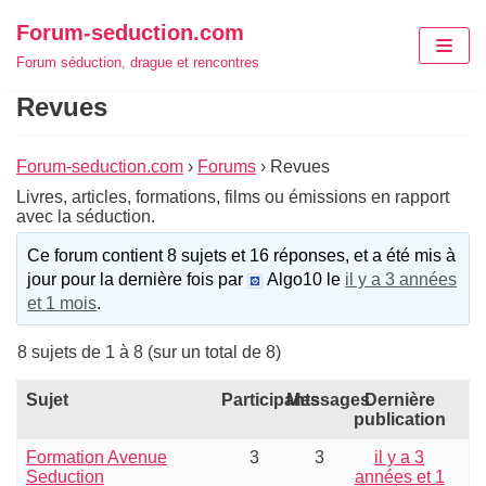
Aller
Forum-seduction.com
au
Forum séduction, drague et rencontres
contenu
Revues
Forum-seduction.com
›
Forums
›
Revues
Livres, articles, formations, films ou émissions en rapport
avec la séduction.
Ce forum contient 8 sujets et 16 réponses, et a été mis à
jour pour la dernière fois par
Algo10 le
il y a 3 années
et 1 mois
.
8 sujets de 1 à 8 (sur un total de 8)
Sujet
Participants
Messages
Dernière
publication
Formation Avenue
3
3
il y a 3
Seduction
années et 1