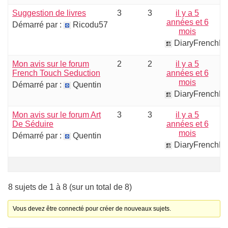
Suggestion de livres
3
3
il y a 5
années et 6
Démarré par :
Ricodu57
mois
DiaryFrenchP
Mon avis sur le forum
2
2
il y a 5
French Touch Seduction
années et 6
mois
Démarré par :
Quentin
DiaryFrenchP
Mon avis sur le forum Art
3
3
il y a 5
De Séduire
années et 6
mois
Démarré par :
Quentin
DiaryFrenchP
8 sujets de 1 à 8 (sur un total de 8)
Vous devez être connecté pour créer de nouveaux sujets.