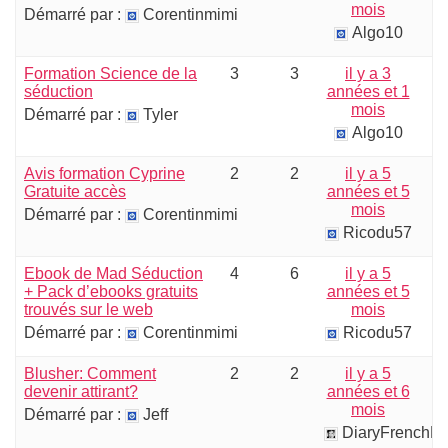
mois
Démarré par :
Corentinmimi
Algo10
Formation Science de la
3
3
il y a 3
séduction
années et 1
mois
Démarré par :
Tyler
Algo10
Avis formation Cyprine
2
2
il y a 5
Gratuite accès
années et 5
mois
Démarré par :
Corentinmimi
Ricodu57
Ebook de Mad Séduction
4
6
il y a 5
+ Pack d’ebooks gratuits
années et 5
trouvés sur le web
mois
Démarré par :
Corentinmimi
Ricodu57
Blusher: Comment
2
2
il y a 5
devenir attirant?
années et 6
mois
Démarré par :
Jeff
DiaryFrenchP