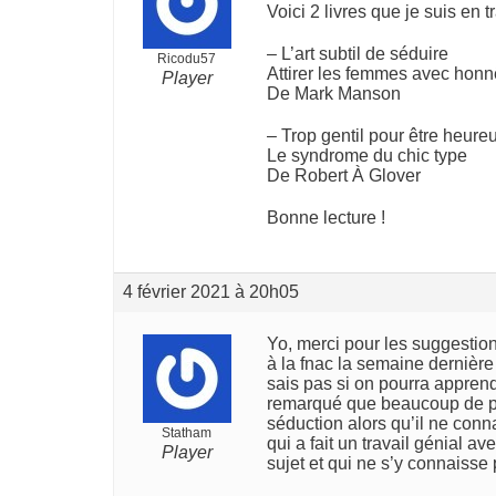
Voici 2 livres que je suis en t
– L’art subtil de séduire
Ricodu57
Attirer les femmes avec honn
Player
De Mark Manson
– Trop gentil pour être heure
Le syndrome du chic type
De Robert À Glover
Bonne lecture !
4 février 2021 à 20h05
Yo, merci pour les suggestions
à la fnac la semaine dernière e
sais pas si on pourra apprend
remarqué que beaucoup de per
séduction alors qu’il ne conn
Statham
qui a fait un travail génial a
Player
sujet et qui ne s’y connaisse 