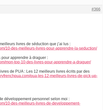
#366
 meilleurs livres de séduction que j’ai lus :
om/10-des-meilleurs-livres-pour-apprendre-la-seduction/
s pour apprendre à draguer :
com/mon-top-10-des-livres-pour-apprendre-a-draguer/
livres de PUA : Les 12 meilleurs livres écrits par des
aryfrenchpua.com/pua-les-12-meilleurs-livres-de-pick-up-
s de développement personnel selon moi :
com/10-des-meilleurs-livres-de-developpement-