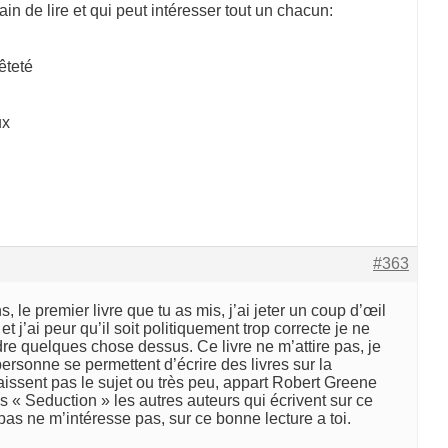
rain de lire et qui peut intéresser tout un chacun:
êteté
ux
#363
, le premier livre que tu as mis, j’ai jeter un coup d’œil
t j’ai peur qu’il soit politiquement trop correcte je ne
re quelques chose dessus. Ce livre ne m’attire pas, je
sonne se permettent d’écrire des livres sur la
aissent pas le sujet ou très peu, appart Robert Greene
ves « Seduction » les autres auteurs qui écrivent sur ce
pas ne m’intéresse pas, sur ce bonne lecture a toi.