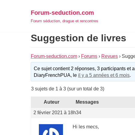
Aller
Forum-seduction.com
au
Forum séduction, drague et rencontres
contenu
Suggestion de livres
Forum-seduction.com
›
Forums
›
Revues
›
Sugges
Ce sujet contient 2 réponses, 3 participants et a
DiaryFrenchPUA, le
il y a 5 années et 6 mois
.
3 sujets de 1 à 3 (sur un total de 3)
Auteur
Messages
2 février 2021 à 18h34
Hi les mecs,