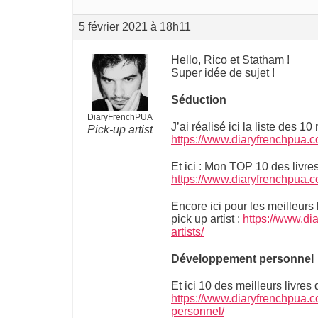
5 février 2021 à 18h11
Hello, Rico et Statham !
Super idée de sujet !
Séduction
DiaryFrenchPUA
J’ai réalisé ici la liste des 10
Pick-up artist
https://www.diaryfrenchpua.c
Et ici : Mon TOP 10 des livre
https://www.diaryfrenchpua.
Encore ici pour les meilleurs 
pick up artist :
https://www.di
artists/
Développement personnel
Et ici 10 des meilleurs livre
https://www.diaryfrenchpua.
personnel/