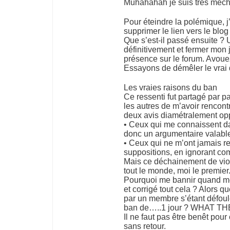
Muhahahah je suis très mécha
Pour éteindre la polémique, j
supprimer le lien vers le blog
Que s’est-il passé ensuite ?
définitivement et fermer mon
présence sur le forum. Avouez
Essayons de démêler le vrai d
Les vraies raisons du ban
Ce ressenti fut partagé par p
les autres de m’avoir rencont
deux avis diamétralement op
• Ceux qui me connaissent dan
donc un argumentaire valable
• Ceux qui ne m’ont jamais re
suppositions, en ignorant co
Mais ce déchainement de viol
tout le monde, moi le premier
Pourquoi me bannir quand mê
et corrigé tout cela ? Alors
par un membre s’étant défoulé 
ban de…..1 jour ? WHAT T
Il ne faut pas être benêt pour
sans retour.