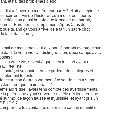
nt, et j’ai des problèmes d’égo !
’ai discuté avec un modérateur par MP et ait accepté de
 concurrent. Fin de l’histoire….du moins en théorie.
 Une décision aussi brutale que ferme de me bannir,
 journal. Purement et simplement. Après 5ans de
 que quand ça vous arrive, cela fait un sacré choc !
u faux dans tout ça :
as mal de mes potes, qui eux ont l’étonnant avantage sur
ré dans la vraie vie. On distingue alors deux camps avec
posés :
s la vraie vie, savent à quoi s’en tenir, et avancent
 ET réaliste
ncontré, et se contentent de proférer des critiques et
mplètement le reste
ence à mon égard a vraiment été soudain, et a surpris
. Alors pourquoi maintenant ?
me alors que j’avais tenu compte des avertissements,
 que la polémique ayant survenue n’a été déclenchée que
sur moi de façon fausse et injustifiée, et ayant pris un
HE FUCK ?
 comprendre les véritables raisons de ce ban définitif et