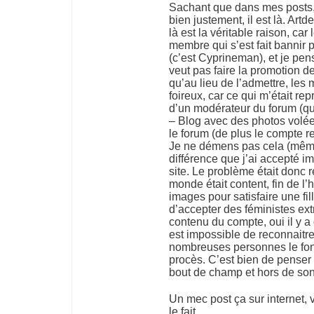
Sachant que dans mes posts, à
bien justement, il est là. A
là est la véritable raison, ca
membre qui s’est fait bannir
(c’est Cyprineman), et je pen
veut pas faire la promotion de
qu’au lieu de l’admettre, les
foireux, car ce qui m’était re
d’un modérateur du forum (qu
– Blog avec des photos volées 
le forum (de plus le compte r
Je ne démens pas cela (même s
différence que j’ai accepté i
site. Le problème était donc r
monde était content, fin de l
images pour satisfaire une fi
d’accepter des féministes ex
contenu du compte, oui il y a 
est impossible de reconnaitre l
nombreuses personnes le fon
procès. C’est bien de penser au
bout de champ et hors de son
Un mec post ça sur internet,
le fait.