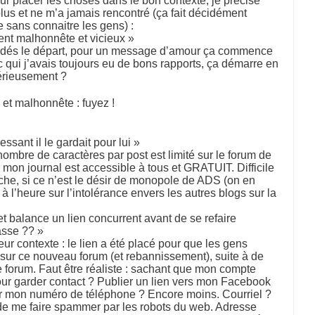
our placer les choses dans le bon contexte, je précise
lus et ne m’a jamais rencontré (ça fait décidément
sans connaitre les gens) :
nt malhonnête et vicieux »
 dés le départ, pour un message d’amour ça commence
ec qui j’avais toujours eu de bons rapports, ça démarre en
érieusement ?
 et malhonnête : fuyez !
ssant il le gardait pour lui »
nombre de caractères par post est limité sur le forum de
 mon journal est accessible à tous et GRATUIT. Difficile
he, si ce n’est le désir de monopole de ADS (on en
 à l’heure sur l’intolérance envers les autres blogs sur la
t balance un lien concurrent avant de se refaire
asse ?? »
r contexte : le lien a été placé pour que les gens
 sur ce nouveau forum (et rebannissement), suite à de
forum. Faut être réaliste : sachant que mon compte
our garder contact ? Publier un lien vers mon Facebook
er mon numéro de téléphone ? Encore moins. Courriel ?
 de me faire spammer par les robots du web. Adresse