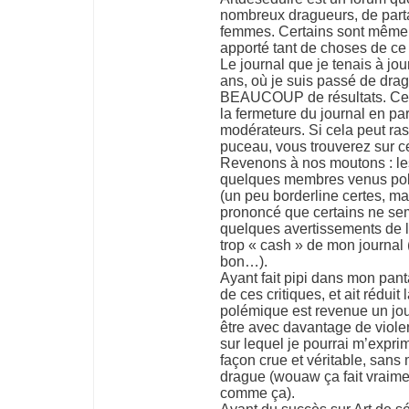
nombreux dragueurs, de parta
femmes. Certains sont même 
apporté tant de choses de ce 
Le journal que je tenais à jo
ans, où je suis passé de dra
BEAUCOUP de résultats. Ce jo
la fermeture du journal en pa
modérateurs. Si cela peut ras
puceau, vous trouverez sur ce
Revenons à nos moutons : le
quelques membres venus polé
(un peu borderline certes, m
prononcé que certains ne semb
quelques avertissements de l
trop « cash » de mon journal 
bon…).
Ayant fait pipi dans mon panta
de ces critiques, et ait réduit
polémique est revenue un jour
être avec davantage de violen
sur lequel je pourrai m’expri
façon crue et véritable, sans 
drague (wouaw ça fait vraime
comme ça).