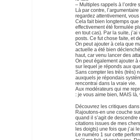
– Multiples rappels à l’ordre
Là par contre, l’argumentair
regardez attentivement, vous
Cela fait bien longtemps que j
effectivement été formulée p
en tout cas). Par la suite, j’a
posts. Ce fut chose faite, et 
On peut ajouter à cela que m
actuelle a été bien déclenc
haut, car venu lancer des at
On peut également ajouter à 
sur lequel je réponds aux que
Sans compter les très (très)
auxquels je répondais systé
rencontrai dans la vraie vie.
Aux modérateurs qui me repro
: je vous aime bien, MAIS là,
Découvrez les critiques dan
Rajoutons-en une couche sur
quand il s’agit de descendre
citations issues de mes chers
les doigts) une fois que j’ai l
Le numéro 1 sur cette perform