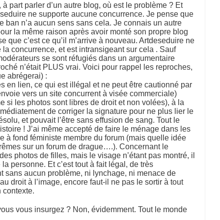
 part parler d’un autre blog, où est le problème ? Et
rtdeseduire ne supporte aucune concurrence. Je pense que
r le ban n’a aucun sens sans cela. Je connais un autre
 pour la même raison après avoir monté son propre blog
se que c’est ce qu’il m’arrive à nouveau. Artdeseduire ne
 la concurrence, et est intransigeant sur cela . Sauf
 modérateurs se sont réfugiés dans un argumentaire
proché n’était PLUS vrai. Voici pour rappel les reproches,
e abrégerai) :
en lien, ce qui est illégal et ne peut être cautionné par
envoie vers un site concurrent à visée commerciale)
i les photos sont libres de droit et non volées), à la
mmédiatement de corriger la signature pour ne plus lier le
ésolu, et pouvait l’être sans effusion de sang. Tout le
’histoire ! J’ai même accepté de faire le ménage dans les
lle à fond féministe membre du forum (mais quelle idée
trêmes sur un forum de drague….). Concernant le
des photos de filles, mais le visage n’étant pas montré, il
a personne. Et c’est tout à fait légal, de très
t sans aucun problème, ni lynchage, ni menace de
 droit à l’image, encore faut-il ne pas le sortir à tout
 contexte.
 vous vous insurgez ? Non, évidemment. Tout le monde