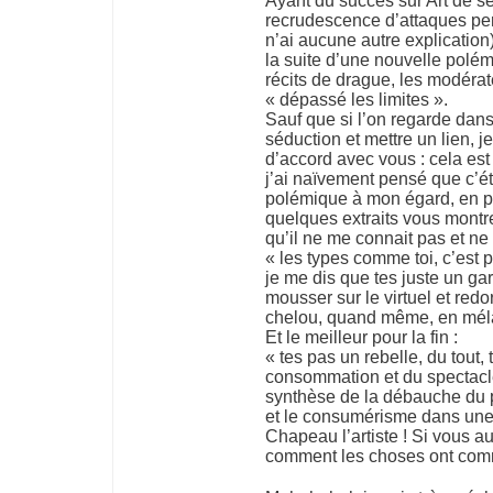
Ayant du succès sur Art de sé
recrudescence d’attaques per
n’ai aucune autre explication).
la suite d’une nouvelle polé
récits de drague, les modérat
« dépassé les limites ».
Sauf que si l’on regarde dans
séduction et mettre un lien, je 
d’accord avec vous : cela est r
j’ai naïvement pensé que c’é
polémique à mon égard, en p
quelques extraits vous montre
qu’il ne me connait pas et ne
« les types comme toi, c’est 
je me dis que tes juste un ga
mousser sur le virtuel et red
chelou, quand même, en mélan
Et le meilleur pour la fin :
« tes pas un rebelle, du tout,
consommation et du spectacle,
synthèse de la débauche du 
et le consumérisme dans une 
Chapeau l’artiste ! Si vous a
comment les choses ont comm