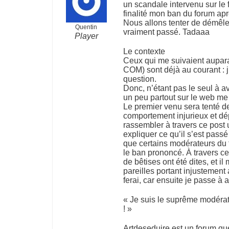
un scandale intervenu sur l
finalité mon ban du forum ap
Nous allons tenter de démêler l
Quentin
vraiment passé. Tadaaa
Player
Le contexte
Ceux qui me suivaient aupa
COM) sont déjà au courant : j’
question.
Donc, n’étant pas le seul à a
un peu partout sur le web me
Le premier venu sera tenté de 
comportement injurieux et dép
rassembler à travers ce post
expliquer ce qu’il s’est passé 
que certains modérateurs du f
le ban prononcé. À travers ce
de bêtises ont été dites, et i
pareilles portant injustement 
ferai, car ensuite je passe à 
« Je suis le suprême modérat
! »
Artdeseduire est un forum que