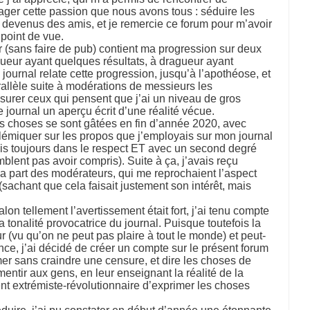
ger cette passion que nous avons tous : séduire les
devenus des amis, et je remercie ce forum pour m’avoir
point de vue.
ur (sans faire de pub) contient ma progression sur deux
gueur ayant quelques résultats, à dragueur ayant
urnal relate cette progression, jusqu’à l’apothéose, et
rallèle suite à modérations de messieurs les
surer ceux qui pensent que j’ai un niveau de gros
 journal un aperçu écrit d’une réalité vécue.
s choses se sont gâtées en fin d’année 2020, avec
miquer sur les propos que j’employais sur mon journal
ais toujours dans le respect ET avec un second degré
lent pas avoir compris). Suite à ça, j’avais reçu
a part des modérateurs, qui me reprochaient l’aspect
(sachant que cela faisait justement son intérêt, mais
lon tellement l’avertissement était fort, j’ai tenu compte
 la tonalité provocatrice du journal. Puisque toutefois la
 (vu qu’on ne peut pas plaire à tout le monde) et peut-
ce, j’ai décidé de créer un compte sur le présent forum
mer sans craindre une censure, et dire les choses de
mentir aux gens, en leur enseignant la réalité de la
nt extrémiste-révolutionnaire d’exprimer les choses