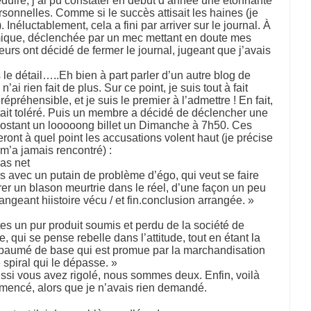
duire, j’ai pu constater en début d’année une étonnante
sonnelles. Comme si le succès attisait les haines (je
 Inéluctablement, cela a fini par arriver sur le journal. À
mique, déclenchée par un mec mettant en doute mes
eurs ont décidé de fermer le journal, jugeant que j’avais
 le détail…..Eh bien à part parler d’un autre blog de
n’ai rien fait de plus. Sur ce point, je suis tout à fait
épréhensible, et je suis le premier à l’admettre ! En fait,
tait toléré. Puis un membre a décidé de déclencher une
ostant un looooong billet un Dimanche à 7h50. Ces
ront à quel point les accusations volent haut (je précise
 m’a jamais rencontré) :
pas net
rs avec un putain de problème d’égo, qui veut se faire
orer un blason meurtrie dans le réel, d’une façon un peu
geant hiistoire vécu / et fin.conclusion arrangée. »
 tes un pur produit soumis et perdu de la société de
 qui se pense rebelle dans l’attitude, tout en étant la
paumé de base qui est promue par la marchandisation
spiral qui le dépasse. »
ussi vous avez rigolé, nous sommes deux. Enfin, voilà
encé, alors que je n’avais rien demandé.