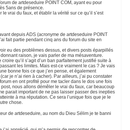
e forum de artdeseduire POINT COM, ayant eu pour
rès 5ans de présence.
e vrai du faux, et établir la vérité sur ce qu’il s’est
ravant depuis ADS (acronyme de artdeseduire POINT
ai fait partie pendant cinq ans du forum du site en
voir eu des problèmes dessus, et divers posts éparpillés
 donnant raison, je vais parler de ma mésaventure.
croire qu’il s’agit d’un ban parfaitement justifié suite à
assant les limites. Mais est-ce vraiment le cas ? Je vais
 une bonne fois ce que j’en pense, et également
(car je n’ai rien à cacher). Par ailleurs, j’ai pu constater
orum en ont profité pour me tacler dans le dos une fois
 post, nous allons démêler le vrai du faux, car beaucoup
l me parait important de ne pas laisser passer des inepties
atteinte à ma réputation. Ce sera l’unique fois que je le
autre chose.
eur de artdeseduire, au nom du Dieu Sélim je te banni
 j’ai apprécié, qui m’a permis de rencontrer de