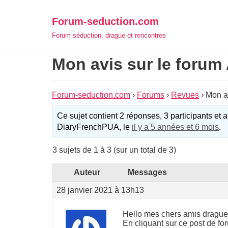
Aller
Forum-seduction.com
au
Forum séduction, drague et rencontres
contenu
Mon avis sur le forum 
Forum-seduction.com
›
Forums
›
Revues
›
Mon av
Ce sujet contient 2 réponses, 3 participants et a
DiaryFrenchPUA, le
il y a 5 années et 6 mois
.
3 sujets de 1 à 3 (sur un total de 3)
Auteur
Messages
28 janvier 2021 à 13h13
Hello mes chers amis drague
En cliquant sur ce post de fo