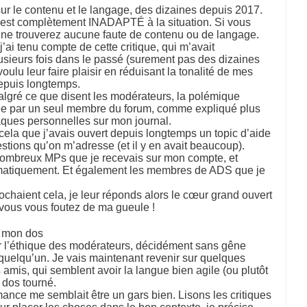
 sur le contenu et le langage, des dizaines depuis 2017.
e est complètement INADAPTÉ à la situation. Si vous
 ne trouverez aucune faute de contenu ou de langage.
’ai tenu compte de cette critique, qui m’avait
lusieurs fois dans le passé (surement pas des dizaines
i voulu leur faire plaisir en réduisant la tonalité de mes
depuis longtemps.
algré ce que disent les modérateurs, la polémique
hée par un seul membre du forum, comme expliqué plus
taques personnelles sur mon journal.
cela que j’avais ouvert depuis longtemps un topic d’aide
stions qu’on m’adresse (et il y en avait beaucoup).
 nombreux MPs que je recevais sur mon compte, et
matiquement. Et également les membres de ADS que je
chaient cela, je leur réponds alors le cœur grand ouvert
 vous vous foutez de ma gueule !
s mon dos
 l’éthique des modérateurs, décidément sans gêne
 quelqu’un. Je vais maintenant revenir sur quelques
 amis, qui semblent avoir la langue bien agile (ou plutôt
e dos tourné.
ance me semblait être un gars bien. Lisons les critiques