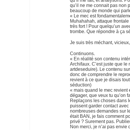
qu’il me fait, et analysons. P
qu’il ne me connait pas non p
beaucoup de monde qui parle 
« Le mec est fondamentaleme
Muhahahah, attaque frontale
très fort ! Pour quelqu’un av
trombe. Que répondre à ça s
Je suis très méchant, vicieux,
Continuons.
« En réalité son contenu intére
Archifaux. C’est juste que le 
artdeseduire). Le contenu sur
donc de comprendre le reproc
revient à ce que je disais tout
séduction)
« mais quand le mec revient e
dégager, que veux tu qu’on f
Replaçons les choses dans leu
puissent garder contact avec
nombreuses demandes sur le 
était BAN, je fais comment p
privé ? Surement pas. Publi
Non merci, je n’ai pas envie