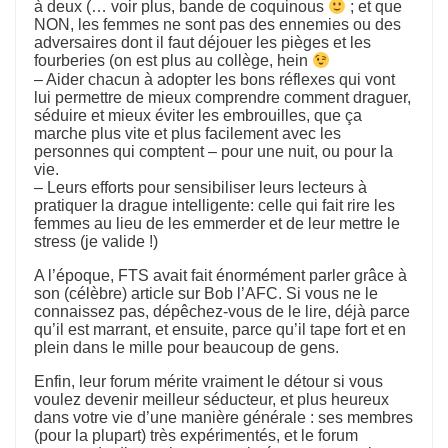
à deux (… voir plus, bande de coquinous
; et que
NON, les femmes ne sont pas des ennemies ou des
adversaires dont il faut déjouer les pièges et les
fourberies (on est plus au collège, hein
– Aider chacun à adopter les bons réflexes qui vont
lui permettre de mieux comprendre comment draguer,
séduire et mieux éviter les embrouilles, que ça
marche plus vite et plus facilement avec les
personnes qui comptent – pour une nuit, ou pour la
vie.
– Leurs efforts pour sensibiliser leurs lecteurs à
pratiquer la drague intelligente: celle qui fait rire les
femmes au lieu de les emmerder et de leur mettre le
stress (je valide !)
A l’époque, FTS avait fait énormément parler grâce à
son (célèbre) article sur Bob l’AFC. Si vous ne le
connaissez pas, dépêchez-vous de le lire, déjà parce
qu’il est marrant, et ensuite, parce qu’il tape fort et en
plein dans le mille pour beaucoup de gens.
Enfin, leur forum mérite vraiment le détour si vous
voulez devenir meilleur séducteur, et plus heureux
dans votre vie d’une manière générale : ses membres
(pour la plupart) très expérimentés, et le forum