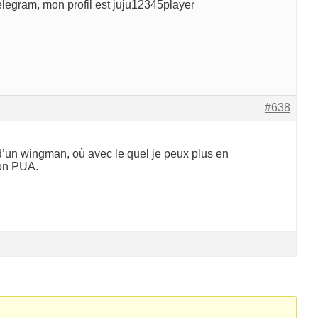
elegram, mon profil est juju12345player
#638
 d’un wingman, où avec le quel je peux plus en
bon PUA.