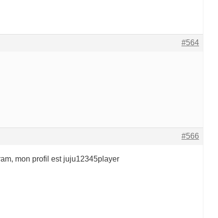
#564
#566
ram, mon profil est juju12345player