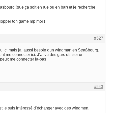
sbourg (que ça soit en rue ou en bar) et je recherche
elopper ton game mp moi !
#527
au ici mais jai aussi besoin dun wingman en Straßbourg.
t me connecter ici. J’ai vu des gars utiliser un
 peux me connecter la-bas
#543
 et je suis intéressé d’échanger avec des wingmen.