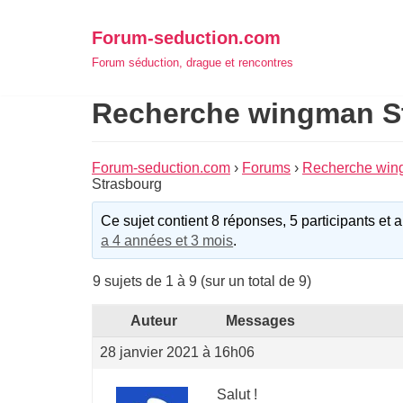
Aller
Forum-seduction.com
au
Forum séduction, drague et rencontres
contenu
Recherche wingman S
Forum-seduction.com
›
Forums
›
Recherche wing
Strasbourg
Ce sujet contient 8 réponses, 5 participants et a
a 4 années et 3 mois
.
9 sujets de 1 à 9 (sur un total de 9)
Auteur
Messages
28 janvier 2021 à 16h06
Salut !