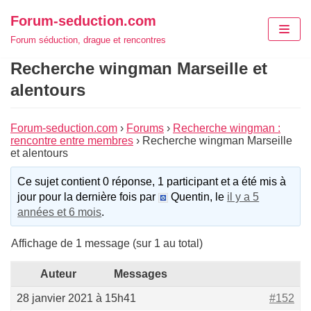
Aller
Forum-seduction.com
au
Forum séduction, drague et rencontres
contenu
Recherche wingman Marseille et
alentours
Forum-seduction.com
›
Forums
›
Recherche wingman :
rencontre entre membres
›
Recherche wingman Marseille
et alentours
Ce sujet contient 0 réponse, 1 participant et a été mis à
jour pour la dernière fois par
Quentin, le
il y a 5
années et 6 mois
.
Affichage de 1 message (sur 1 au total)
Auteur
Messages
28 janvier 2021 à 15h41
#152