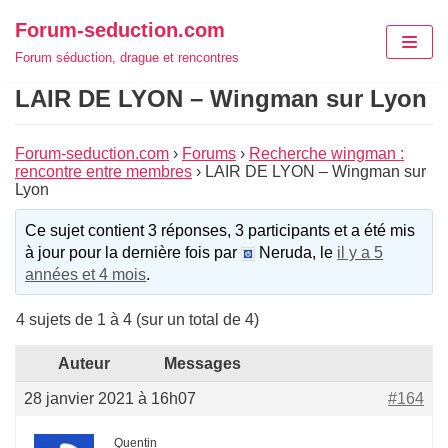
Aller
Forum-seduction.com
au
Forum séduction, drague et rencontres
contenu
LAIR DE LYON – Wingman sur Lyon
Forum-seduction.com
›
Forums
›
Recherche wingman :
rencontre entre membres
›
LAIR DE LYON – Wingman sur
Lyon
Ce sujet contient 3 réponses, 3 participants et a été mis
à jour pour la dernière fois par
Neruda, le
il y a 5
années et 4 mois
.
4 sujets de 1 à 4 (sur un total de 4)
Auteur
Messages
28 janvier 2021 à 16h07
#164
Quentin