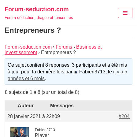
Aller
Forum-seduction.com
au
Forum séduction, drague et rencontres
contenu
Entrepreneurs ?
Forum-seduction.com
›
Forums
›
Business et
investissement
›
Entrepreneurs ?
Ce sujet contient 8 réponses, 3 participants et a été mis
à jour pour la dernière fois par
Fabien3713, le
il y a 5
années et 6 mois
.
8 sujets de 1 à 8 (sur un total de 8)
Auteur
Messages
28 janvier 2021 à 22h09
#204
Fabien3713
Player