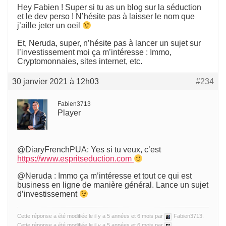
Hey Fabien ! Super si tu as un blog sur la séduction
et le dev perso ! N’hésite pas à laisser le nom que
j’aille jeter un oeil
Et, Neruda, super, n’hésite pas à lancer un sujet sur
l’investissement moi ça m’intéresse : Immo,
Cryptomonnaies, sites internet, etc.
30 janvier 2021 à 12h03
#234
Fabien3713
Player
@DiaryFrenchPUA: Yes si tu veux, c’est
https://www.espritseduction.com
@Neruda : Immo ça m’intéresse et tout ce qui est
business en ligne de manière général. Lance un sujet
d’investissement
Cette réponse a été modifiée le il y a 5 années et 6 mois par
Fabien3713.
Cette réponse a été modifiée le il y a 5 années et 6 mois par