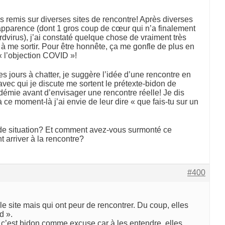
 remis sur diverses sites de rencontre! Après diverses
apparence (dont 1 gros coup de cœur qui n’a finalement
virus), j’ai constaté quelque chose de vraiment très
s à me sortir. Pour être honnête, ça me gonfle de plus en
 « l’objection COVID »!
s jours à chatter, je suggère l’idée d’une rencontre en
vec qui je discute me sortent le prétexte-bidon de
pidémie avant d’envisager une rencontre réelle! Je dis
 ce moment-là j’ai envie de leur dire « que fais-tu sur un
de situation? Et comment avez-vous surmonté ce
t arriver à la rencontre?
#400
r le site mais qui ont peur de rencontrer. Du coup, elles
d ».
 c’est bidon comme excuse car à les entendre, elles