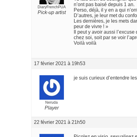
n’ont pas baisé depuis 1 an.
DiaryFrenchPUA
Perso, déjà, il y en a qui n’o
Pick-up artist
D’autres, je leur met du conf
Les dernières, je les mets da
peur de vivre ! »
Il peut y avoir aussi l’excus
chez soi, soit par se voir l’ap
Voilà voilà
17 février 2021 à 19h53
je suis curieux d’entendre le
Neruda
Player
22 février 2021 à 21h50
Picolez en visio, sexualisez e