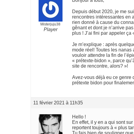
Bonjour à tous,
Depuis début 2020, je me suis
rencontres intéressantes en 
rien donné à cause du connard
Misterjuju38
gênant et dont je n’arrive pa
Player
plus ! J’ai fini par appeler ça
Je m’explique : après quelque
mode réel! Toutes les nanas a
vouloir attendre la fin de l’é
« prétexte-bidon », parce qu’à
site de rencontre, alors? »!
Avez-vous déjà eu ce genre 
prétexte bidon pour finalemen
11 février 2021 à 11h35
Hello !
En effet, il y en a qui sont su
reportent toujours à « plus tar
Tu fais bien de souligner que