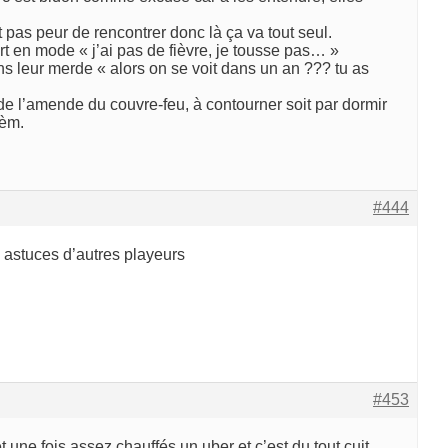
nt pas peur de rencontrer donc là ça va tout seul.
ort en mode « j’ai pas de fièvre, je tousse pas… »
ns leur merde « alors on se voit dans un an ??? tu as
e de l’amende du couvre-feu, à contourner soit par dormir
rèm.
#444
s astuces d’autres playeurs
#453
t une fois assez chauffés un uber et c’est du tout cuit.