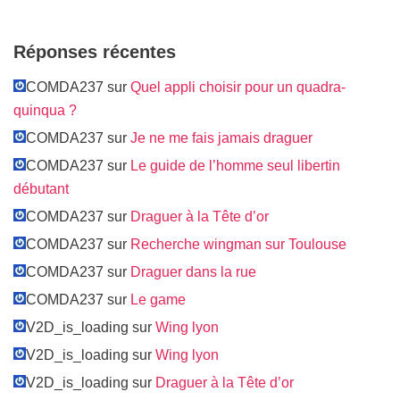
Réponses récentes
COMDA237 sur
Quel appli choisir pour un quadra-
quinqua ?
COMDA237 sur
Je ne me fais jamais draguer
COMDA237 sur
Le guide de l’homme seul libertin
débutant
COMDA237 sur
Draguer à la Tête d’or
COMDA237 sur
Recherche wingman sur Toulouse
COMDA237 sur
Draguer dans la rue
COMDA237 sur
Le game
V2D_is_loading sur
Wing lyon
V2D_is_loading sur
Wing lyon
V2D_is_loading sur
Draguer à la Tête d’or