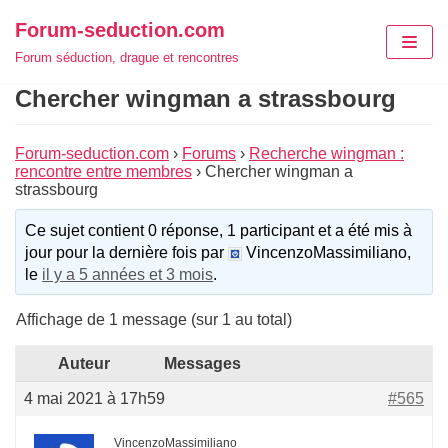
Aller
Forum-seduction.com
au
Forum séduction, drague et rencontres
contenu
Chercher wingman a strassbourg
Forum-seduction.com
›
Forums
›
Recherche wingman :
rencontre entre membres
›
Chercher wingman a
strassbourg
Ce sujet contient 0 réponse, 1 participant et a été mis à
jour pour la dernière fois par
VincenzoMassimiliano,
le
il y a 5 années et 3 mois
.
Affichage de 1 message (sur 1 au total)
Auteur
Messages
4 mai 2021 à 17h59
#565
VincenzoMassimiliano