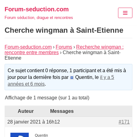
Aller
Forum-seduction.com
au
Forum séduction, drague et rencontres
contenu
Cherche wingman à Saint-Etienne
Forum-seduction.com
›
Forums
›
Recherche wingman :
rencontre entre membres
›
Cherche wingman à Saint-
Etienne
Ce sujet contient 0 réponse, 1 participant et a été mis à
jour pour la dernière fois par
Quentin, le
il y a 5
années et 6 mois
.
Affichage de 1 message (sur 1 au total)
Auteur
Messages
28 janvier 2021 à 16h12
#171
Quentin