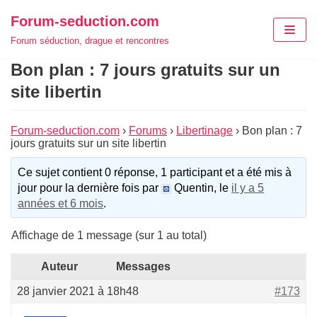
Aller
Forum-seduction.com
au
Forum séduction, drague et rencontres
contenu
Bon plan : 7 jours gratuits sur un
site libertin
Forum-seduction.com
›
Forums
›
Libertinage
›
Bon plan : 7
jours gratuits sur un site libertin
Ce sujet contient 0 réponse, 1 participant et a été mis à
jour pour la dernière fois par
Quentin, le
il y a 5
années et 6 mois
.
Affichage de 1 message (sur 1 au total)
Auteur
Messages
28 janvier 2021 à 18h48
#173