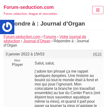
Aller
Forum-seduction.com
au
Forum séduction, drague et rencontres
contenu
Répondre à : Journal d’Organ
Forum-seduction.com
›
Forums
›
Votre journal de
séduction
›
Journal d’Organ
›
Répondre à : Journal
d’Organ
3 janvier 2022 à 15h53
#616
Nico
Salut, salut,
Player
j’adore ton phrasé ça me rappel
quelques épopées. Une histoire au
boulot où tout le monde était à fond et
moi qui joue l’ignorant. Mon
colocataire la branche (on travaillait
ensemble) au bar du Center Parcs (ont
étaient tous sauveteur aquatique
même la miss), et quand il part pour
payer sa tourner la miss m’agrippe le