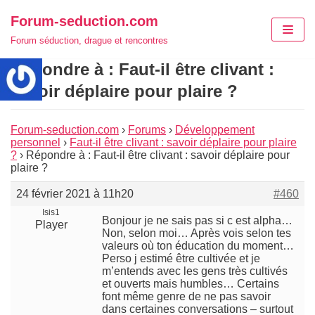
Aller
Forum-seduction.com
au
Forum séduction, drague et rencontres
contenu
Répondre à : Faut-il être clivant :
savoir déplaire pour plaire ?
Forum-seduction.com
›
Forums
›
Développement
personnel
›
Faut-il être clivant : savoir déplaire pour plaire
?
›
Répondre à : Faut-il être clivant : savoir déplaire pour
plaire ?
24 février 2021 à 11h20
#460
Isis1
Bonjour je ne sais pas si c est alpha…
Player
Non, selon moi… Après vois selon tes
valeurs où ton éducation du moment…
Perso j estimé être cultivée et je
m’entends avec les gens très cultivés
et ouverts mais humbles… Certains
font même genre de ne pas savoir
dans certaines conversations – surtout