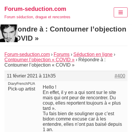
Aller
Forum-seduction.com
au
Forum séduction, drague et rencontres
contenu
Répondre à : Contourner l’objection
« COVID »
Forum-seduction.com
›
Forums
›
Séduction en ligne
›
Contourner l’objection « COVID »
›
Répondre à :
Contourner l’objection « COVID »
11 février 2021 à 11h35
#400
DiaryFrenchPUA
Hello !
Pick-up artist
En effet, il y en a qui sont sur le site
mais qui ont peur de rencontrer. Du
coup, elles reportent toujours à « plus
tard ».
Tu fais bien de souligner que c’est
bidon comme excuse car à les
entendre, elles n’ont pas baisé depuis
1 an.