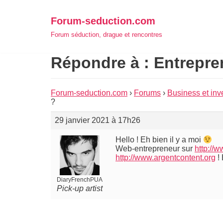
Aller
Forum-seduction.com
au
Forum séduction, drague et rencontres
contenu
Répondre à : Entrepre
Forum-seduction.com
›
Forums
›
Business et inv
?
29 janvier 2021 à 17h26
Hello ! Eh bien il y a moi
Web-entrepreneur sur
http://
http://www.argentcontent.org
! 
DiaryFrenchPUA
Pick-up artist