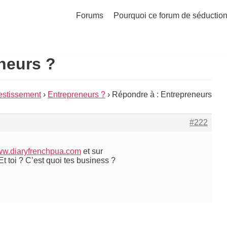
Forums
Pourquoi ce forum de séduction
neurs ?
estissement
›
Entrepreneurs ?
›
Répondre à : Entrepreneurs
#222
www.diaryfrenchpua.com
et sur
Et toi ? C’est quoi tes business ?