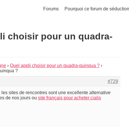
Forums
Pourquoi ce forum de séduction
i choisir pour un quadra-
gne
›
Quel appli choisir pour un quadra-quinqua ?
›
quinqua ?
#729
les sites de rencontres sont une excellente alternative
ées de nos jours ou
site français pour acheter cialis