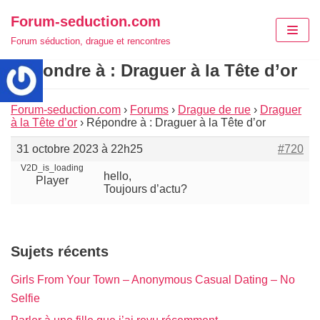
Aller
Forum-seduction.com
au
Forum séduction, drague et rencontres
contenu
Répondre à : Draguer à la Tête d’or
Forum-seduction.com
›
Forums
›
Drague de rue
›
Draguer
à la Tête d’or
›
Répondre à : Draguer à la Tête d’or
31 octobre 2023 à 22h25
#720
V2D_is_loading
hello,
Player
Toujours d’actu?
Sujets récents
Girls From Your Town – Anonymous Casual Dating – No
Selfie