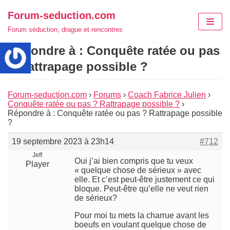
Aller
Forum-seduction.com
au
Forum séduction, drague et rencontres
contenu
Répondre à : Conquête ratée ou pas
? Rattrapage possible ?
Forum-seduction.com
›
Forums
›
Coach Fabrice Julien
›
Conquête ratée ou pas ? Rattrapage possible ?
›
Répondre à : Conquête ratée ou pas ? Rattrapage possible
?
19 septembre 2023 à 23h14
#712
Jeff
Oui j’ai bien compris que tu veux
Player
« quelque chose de sérieux » avec
elle. Et c’est peut-être justement ce qui
bloque. Peut-être qu’elle ne veut rien
de sérieux?
Pour moi tu mets la charrue avant les
boeufs en voulant quelque chose de