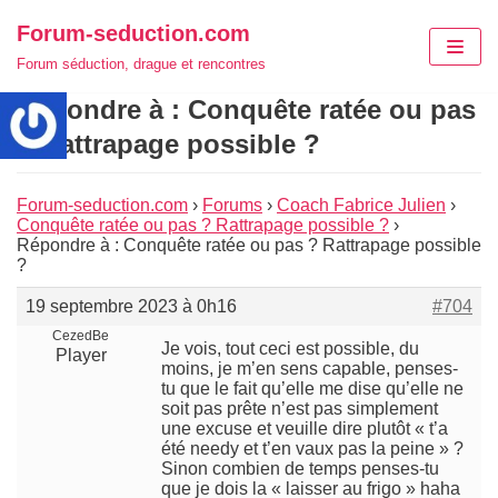
Aller
Forum-seduction.com
au
Forum séduction, drague et rencontres
contenu
Répondre à : Conquête ratée ou pas
? Rattrapage possible ?
Forum-seduction.com
›
Forums
›
Coach Fabrice Julien
›
Conquête ratée ou pas ? Rattrapage possible ?
›
Répondre à : Conquête ratée ou pas ? Rattrapage possible
?
19 septembre 2023 à 0h16
#704
CezedBe
Je vois, tout ceci est possible, du
Player
moins, je m’en sens capable, penses-
tu que le fait qu’elle me dise qu’elle ne
soit pas prête n’est pas simplement
une excuse et veuille dire plutôt « t’a
été needy et t’en vaux pas la peine » ?
Sinon combien de temps penses-tu
que je dois la « laisser au frigo » haha