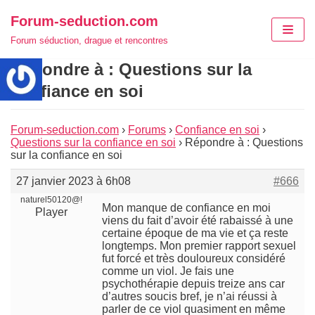
Aller
Forum-seduction.com
au
Forum séduction, drague et rencontres
contenu
Répondre à : Questions sur la
confiance en soi
Forum-seduction.com
›
Forums
›
Confiance en soi
›
Questions sur la confiance en soi
›
Répondre à : Questions
sur la confiance en soi
27 janvier 2023 à 6h08
#666
naturel50120@!
Mon manque de confiance en moi
Player
viens du fait d’avoir été rabaissé à une
certaine époque de ma vie et ça reste
longtemps. Mon premier rapport sexuel
fut forcé et très douloureux considéré
comme un viol. Je fais une
psychothérapie depuis treize ans car
d’autres soucis bref, je n’ai réussi à
parler de ce viol quasiment en même