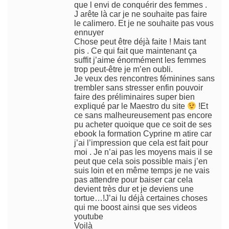
que l envi de conquérir des femmes .
J arête là car je ne souhaite pas faire
le calimero. Et je ne souhaite pas vous
ennuyer
Chose peut être déjà faite ! Mais tant
pis . Ce qui fait que maintenant ça
suffit j’aime énormément les femmes
trop peut-être je m’en oubli.
Je veux des rencontres féminines sans
trembler sans stresser enfin pouvoir
faire des préliminaires super bien
expliqué par le Maestro du site
!Et
ce sans malheureusement pas encore
pu acheter quoique que ce soit de ses
ebook la formation Cyprine m atire car
j’ai l’impression que cela est fait pour
moi . Je n’ai pas les moyens mais il se
peut que cela sois possible mais j’en
suis loin et en même temps je ne vais
pas attendre pour baiser car cela
devient très dur et je deviens une
tortue…!J’ai lu déjà certaines choses
qui me boost ainsi que ses videos
youtube
Voilà