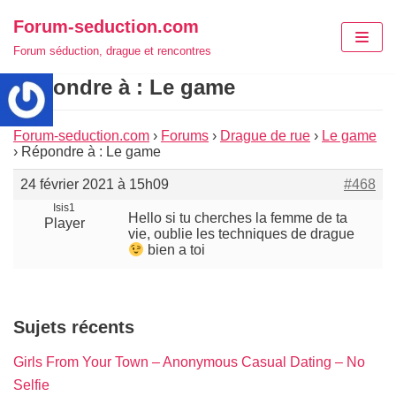
Aller
Forum-seduction.com
au
Forum séduction, drague et rencontres
contenu
Répondre à : Le game
Forum-seduction.com
›
Forums
›
Drague de rue
›
Le game
›
Répondre à : Le game
24 février 2021 à 15h09
#468
Isis1
Hello si tu cherches la femme de ta
Player
vie, oublie les techniques de drague
bien a toi
Sujets récents
Girls From Your Town – Anonymous Casual Dating – No
Selfie