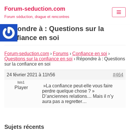
Aller
Forum-seduction.com
au
Forum séduction, drague et rencontres
contenu
Répondre à : Questions sur la
confiance en soi
Forum-seduction.com
›
Forums
›
Confiance en soi
›
Questions sur la confiance en soi
›
Répondre à : Questions
sur la confiance en soi
24 février 2021 à 11h56
#464
Isis1
»La confiance peut-elle vous faire
Player
perdre quelque chose ? »
D’anciennes relations… Mais il n’y
aura pas a regretter…
Sujets récents