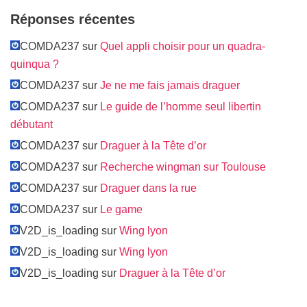
Réponses récentes
COMDA237 sur
Quel appli choisir pour un quadra-
quinqua ?
COMDA237 sur
Je ne me fais jamais draguer
COMDA237 sur
Le guide de l’homme seul libertin
débutant
COMDA237 sur
Draguer à la Tête d’or
COMDA237 sur
Recherche wingman sur Toulouse
COMDA237 sur
Draguer dans la rue
COMDA237 sur
Le game
V2D_is_loading sur
Wing lyon
V2D_is_loading sur
Wing lyon
V2D_is_loading sur
Draguer à la Tête d’or