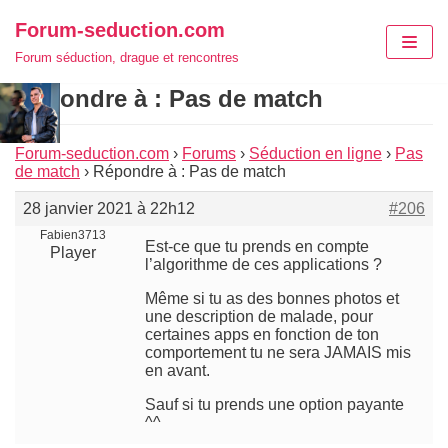
Aller
Forum-seduction.com
au
Forum séduction, drague et rencontres
contenu
Répondre à : Pas de match
Forum-seduction.com
›
Forums
›
Séduction en ligne
›
Pas
de match
›
Répondre à : Pas de match
28 janvier 2021 à 22h12
#206
Fabien3713
Est-ce que tu prends en compte
Player
l’algorithme de ces applications ?
Même si tu as des bonnes photos et
une description de malade, pour
certaines apps en fonction de ton
comportement tu ne sera JAMAIS mis
en avant.
Sauf si tu prends une option payante
^^