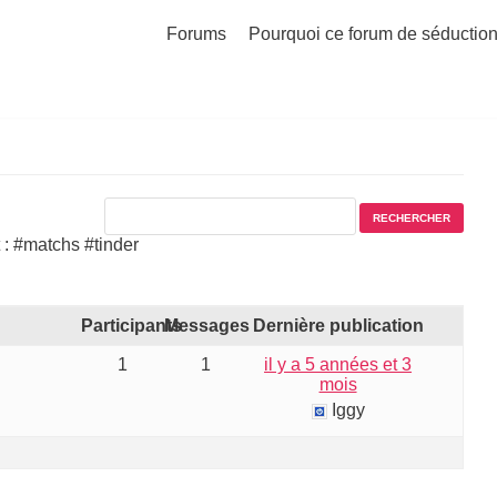
Forums
Pourquoi ce forum de séduction
 : #matchs #tinder
Participants
Messages
Dernière publication
1
1
il y a 5 années et 3
mois
Iggy