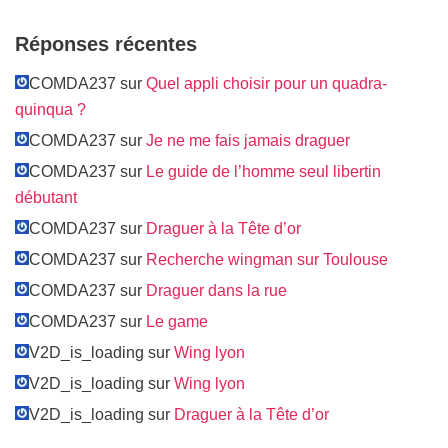
Réponses récentes
COMDA237 sur
Quel appli choisir pour un quadra-
quinqua ?
COMDA237 sur
Je ne me fais jamais draguer
COMDA237 sur
Le guide de l’homme seul libertin
débutant
COMDA237 sur
Draguer à la Tête d’or
COMDA237 sur
Recherche wingman sur Toulouse
COMDA237 sur
Draguer dans la rue
COMDA237 sur
Le game
V2D_is_loading sur
Wing lyon
V2D_is_loading sur
Wing lyon
V2D_is_loading sur
Draguer à la Tête d’or