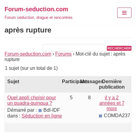
Aller
Forum-seduction.com
au
Forum séduction, drague et rencontres
contenu
après rupture
Forum-seduction.com
›
Forums
›
Mot-clé du sujet : après
rupture
1 sujet (sur un total de 1)
Sujet
Participants
Messages
Dernière
publication
Quel appli choisir pour
5
8
il y a 2
un quadra-quinqua ?
années et 7
mois
Démarré par :
Bdl-IDF
COMDA237
dans :
Séduction en ligne