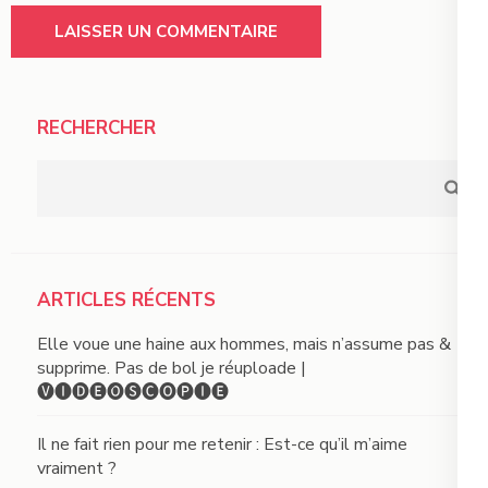
RECHERCHER
ARTICLES RÉCENTS
Elle voue une haine aux hommes, mais n’assume pas &
supprime. Pas de bol je réuploade |
🅥🅘🅓🅔́🅞🅢🅒🅞🅟🅘🅔
Il ne fait rien pour me retenir : Est-ce qu’il m’aime
vraiment ?