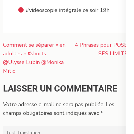
#vidéoscopie intégrale ce soir 19h
Navigation
Comment se séparer « en
4 Phrases pour POSER
de
adultes » #shorts
SES LIMITES
l’article
@Ulysse Lubin @Monika
Mitic
LAISSER UN COMMENTAIRE
Votre adresse e-mail ne sera pas publiée.
Les
champs obligatoires sont indiqués avec
*
Test